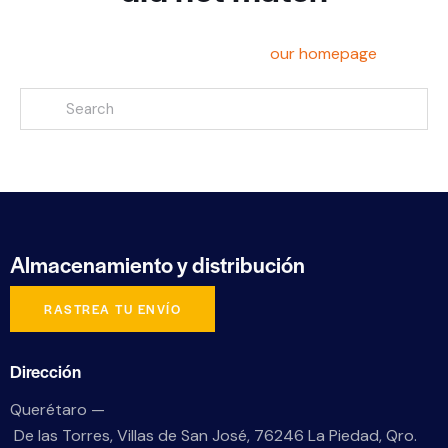
Can't find what you need? Take a moment and do a
search below or start from
our homepage
.
Almacenamiento
y distribución
RASTREA TU ENVÍO
Dirección
Querétaro —
De las Torres, Villas de San José, 76246 La Piedad, Qro.